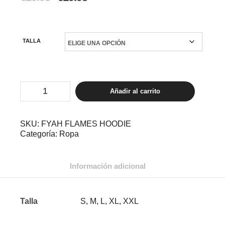
precio
precio
original
actual
era:
es:
€29.95.
€19.95.
TALLA
Fyah
Añadir al carrito
Flames
HOODIE
cantidad
SKU:
FYAH FLAMES HOODIE
Categoría:
Ropa
Información adicional
Talla
S, M, L, XL, XXL