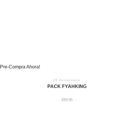
Pre-Compra Ahora!
20 Aniversario
PACK FYAHKING
€
89.95
Este
producto
tiene
múltiples